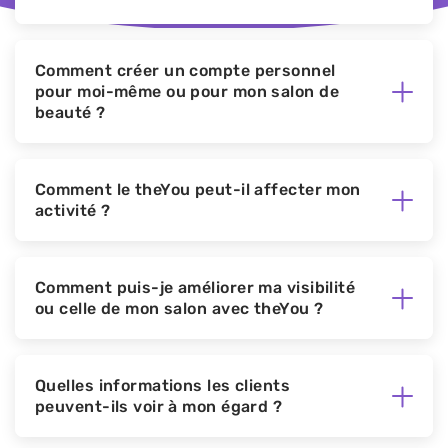
L'inscription sur la plateforme theYou est gratuit.
Comment créer un compte personnel
pour moi-même ou pour mon salon de
beauté ?
Suivez
le lien d'inscription
et remplissez
correctement toutes les informations requises dans
Comment le theYou peut-il affecter mon
votre compte personnel.
activité ?
theYou est un véritable raccourci vers de nouveaux
clients et le développement de votre activité. Les
Comment puis-je améliorer ma visibilité
utilisateurs pourront vous trouver grâce à votre
ou celle de mon salon avec theYou ?
portfolio des travaux et s'inscrire immédiatement à
vous.
Restez actif sur votre compte : fournissez
correctement toutes les informations nécessaires sur
Quelles informations les clients
vous-même et ajoutez plus de photos de vos travaux
peuvent-ils voir à mon égard ?
créatifs. Les utilisateurs sont plus enclins à les
consulter, à les enregistrer et à les liker ce qui
Dans votre profil, vous pouvez remplir les