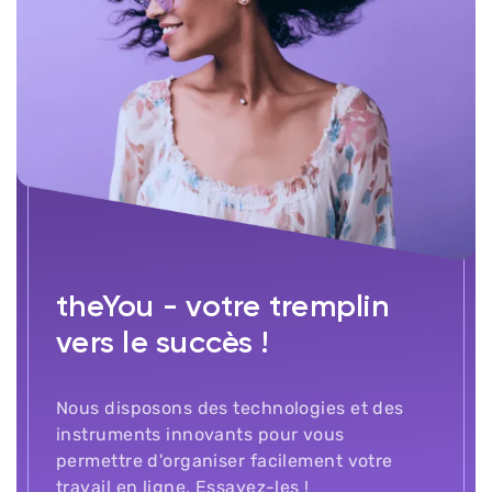
theYou - votre tremplin
vers le succès !
Nous disposons des technologies et des
instruments innovants pour vous
permettre d'organiser facilement votre
travail en ligne.
Essayez-les !